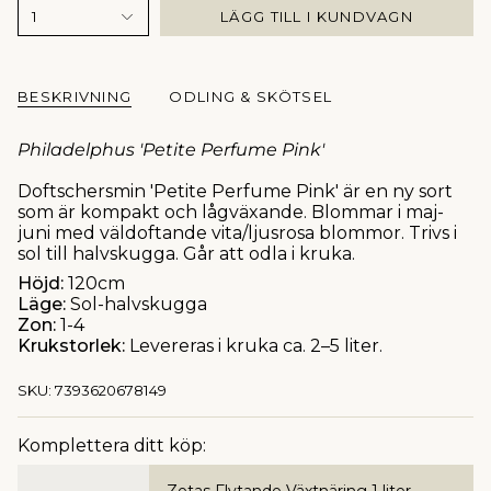
1
LÄGG TILL I KUNDVAGN
BESKRIVNING
ODLING & SKÖTSEL
Philadelphus 'Petite Perfume Pink'
Doftschersmin 'Petite Perfume Pink' är en ny sort
som är kompakt och lågväxande. Blommar i maj-
juni med väldoftande vita/ljusrosa blommor. Trivs i
sol till halvskugga. Går att odla i kruka.
Höjd:
120cm
Läge:
Sol-halvskugga
Zon:
1-4
Krukstorlek:
Levereras i kruka ca. 2–5 liter.
SKU: 7393620678149
Komplettera ditt köp: