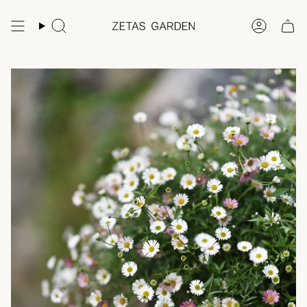
Hoppa
till
Sök
konto
innehållet